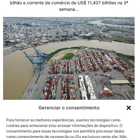
bilhão e corrente de comércio de US$ 11,407 bilhões na 3ª
semana…
Gerenciar o consentimento
FIESC realiza curso de classificação fiscal
no comércio exterior
Para fornecer as melhores experiências, usamos tecnologias como
cookies para armazenar e/ou acessar informações do dispositivo. O
janeiro 17, 2024
/
consentimento para essas tecnologias nos permitirá processar dados
Florianópolis, 04.03.2024 – A Federação das Indústrias de SC
como comportamento de navegação ou IDs exclusivos neste site. Não